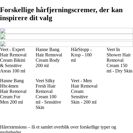
Forskellige hårfjerningscremer, der kan
inspirere dit valg
Veet - Expert
Hanne Bang
HårStopp -
Veet In
Hair Removal
Hair Removal
Krop - 100
Shower Hair
Cream Bikini
Cream Body
ml
Removal
& Sensitive
200 ml
Cream 150
Areas 100 ml
ml - Dry Skin
Hanne Bang
Veet Silky
Veet - Men
Hbc4men
Fresh Hair
Hair Removal
Hair Removal
Removal
Cream
Cream For
Cream 100
Sensitive
Men 200 ml
ml - Sensitive
Skin - 200 ml
Skin
Hårextensions – få et samlet overblik over forskellige typer og
muligheder